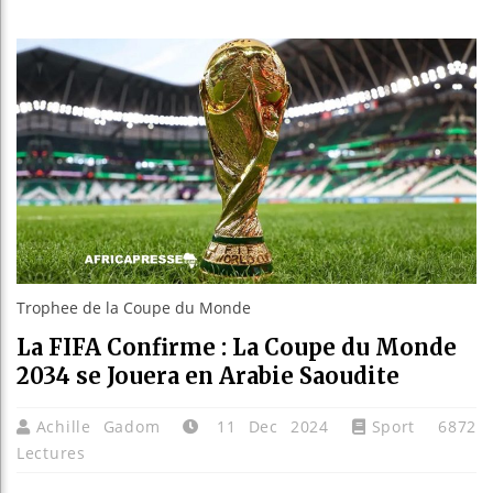
Les jeun
Guinée :
Réforme 
Bénin : 
Trophee de la Coupe du Monde
La FIFA Confirme : La Coupe du Monde
2034 se Jouera en Arabie Saoudite
Achille Gadom
11 Dec 2024
Sport
6872
Lectures