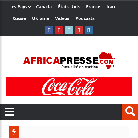
Les Pays
Canada
États-Unis
France
Iran
Russie
Ukraine
Vidéos
Podcasts
Trump n