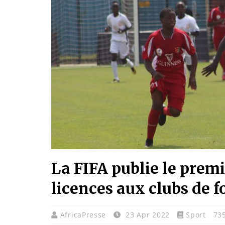
La FIFA publie le premi
licences aux clubs de f
AfricaPresse
23 Apr 2022
Sport
73