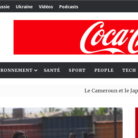
ussie
Ukraine
Vidéos
Podcasts
IRONNEMENT
SANTÉ
SPORT
PEOPLE
TECH
Le Cameroun et le Japon renforce
Ceuta : Rabat affirme avoir alert