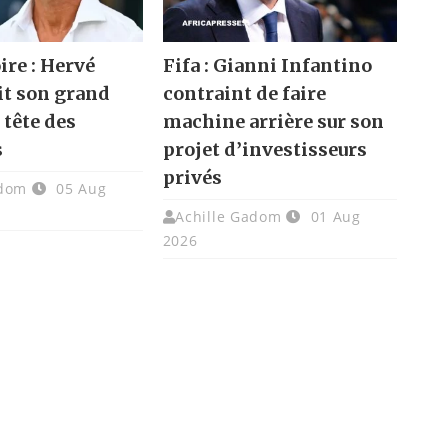
ire : Hervé
Fifa : Gianni Infantino
it son grand
contraint de faire
a tête des
machine arrière sur son
s
projet d’investisseurs
privés
adom
05 Aug
Achille Gadom
01 Aug
2026