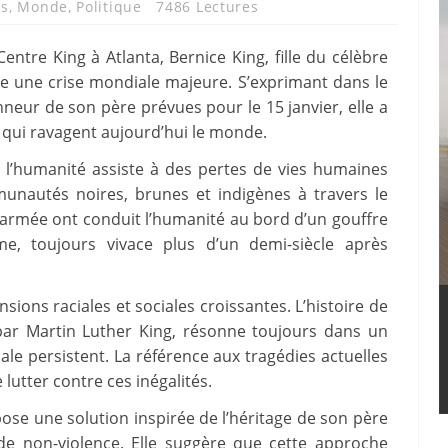
is
,
Monde
,
Politique
7486 Lectures
ntre King à Atlanta, Bernice King, fille du célèbre
re une crise mondiale majeure. S’exprimant dans le
neur de son père prévues pour le 15 janvier, elle a
s qui ravagent aujourd’hui le monde.
 l’humanité assiste à des pertes de vies humaines
unautés noires, brunes et indigènes à travers le
e armée ont conduit l’humanité au bord d’un gouffre
me, toujours vivace plus d’un demi-siècle après
ions raciales et sociales croissantes. L’histoire de
e par Martin Luther King, résonne toujours dans un
iale persistent. La référence aux tragédies actuelles
lutter contre ces inégalités.
ose une solution inspirée de l’héritage de son père
 de non-violence. Elle suggère que cette approche