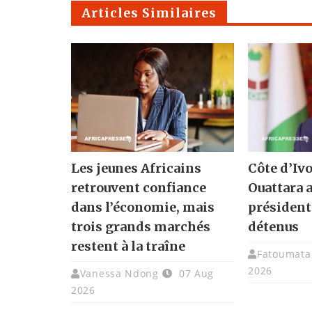
Articles Similaires
Les jeunes Africains
Côte d’Ivo
retrouvent confiance
Ouattara 
dans l’économie, mais
présidenti
trois grands marchés
détenus
restent à la traîne
Fatoumata 
2026
Vanessa Ndong
07 Aug
2026