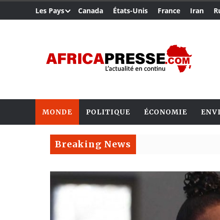
Les Pays
Canada
États-Unis
France
Iran
R
MONDE
POLITIQUE
ÉCONOMIE
ENV
Breaking News