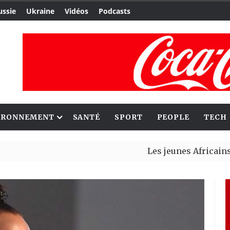
ussie
Ukraine
Vidéos
Podcasts
IRONNEMENT
SANTÉ
SPORT
PEOPLE
TECH
Les jeunes Africains retrouv
Aliko Dangote et Mark Carney