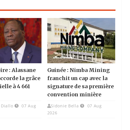
ire : Alassane
Guinée : Nimba Mining
accorde la grâce
franchit un cap avec la
elle à 4 661
signature de sa première
convention minière
Diallo
07 Aug
Sidonie Bella
07 Aug
2026