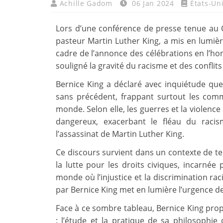
Achille Gadom
06 Jan 2024
États-Un
Lors d’une conférence de presse tenue au Ce
pasteur Martin Luther King, a mis en lumiè
cadre de l’annonce des célébrations en l’hon
souligné la gravité du racisme et des conflit
Bernice King a déclaré avec inquiétude que
sans précédent, frappant surtout les comm
monde. Selon elle, les guerres et la violenc
dangereux, exacerbant le fléau du racis
l’assassinat de Martin Luther King.
Ce discours survient dans un contexte de tens
la lutte pour les droits civiques, incarné
monde où l’injustice et la discrimination rac
par Bernice King met en lumière l’urgence de 
Face à ce sombre tableau, Bernice King prop
: l’étude et la pratique de sa philosophie