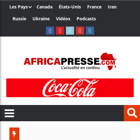
Les Pays
Canada
États-Unis
France
Iran
Russie
Ukraine
Vidéos
Podcasts
Trump 