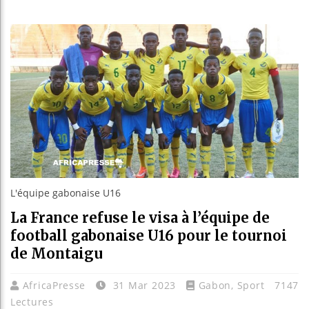
Les jeu
Guinée 
Réforme
Bénin :
L'équipe gabonaise U16
La France refuse le visa à l’équipe de
football gabonaise U16 pour le tournoi
de Montaigu
AfricaPresse
31 Mar 2023
Gabon
,
Sport
7147
Lectures