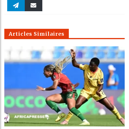
Faceboo
Twitter
linkedin
Pinteres
Reddit
WhatsAp
k
Telegra
Email
t
pt
m
Articles Similaires