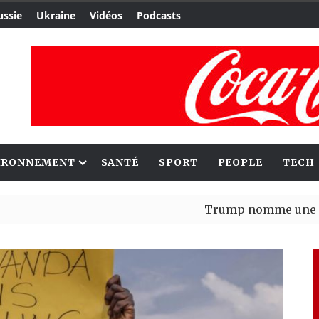
ussie
Ukraine
Vidéos
Podcasts
IRONNEMENT
SANTÉ
SPORT
PEOPLE
TECH
Trump nomme une nouvelle va
Bénin : Patrice Talon élu pré