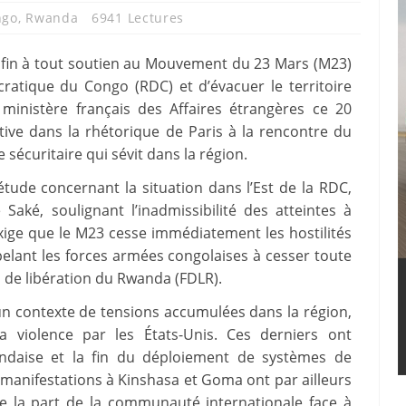
ngo
,
Rwanda
6941 Lectures
fin à tout soutien au Mouvement du 23 Mars (M23)
ratique du Congo (RDC) et d’évacuer le territoire
 ministère français des Affaires étrangères ce 20
tive dans la rhétorique de Paris à la rencontre du
 sécuritaire qui sévit dans la région.
tude concernant la situation dans l’Est de la RDC,
ké, soulignant l’inadmissibilité des atteintes à
xige que le M23 cesse immédiatement les hostilités
pelant les forces armées congolaises à cesser toute
 de libération du Rwanda (FDLR).
un contexte de tensions accumulées dans la région,
a violence par les États-Unis.
Ces derniers ont
andaise et la fin du déploiement de systèmes de
manifestations à Kinshasa et Goma ont par ailleurs
de la part de la communauté internationale face à