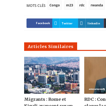
Congo
m23
rdc
rwanda
MOTS CLÉS
Facebook
Twitter
linkedin
Articles Similaires
Migrants : Rome et
RDC : Co
Kigali avancent sur un
claque la 