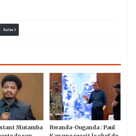
Suite
Pinterest
Reddit
Email
nstant Mutamba
Rwanda-Ouganda : Paul
porte de son
Kagame reçoit le chef de