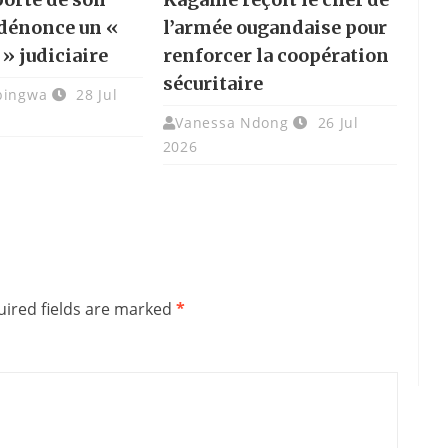
 dénonce un «
l’armée ougandaise pour
 » judiciaire
renforcer la coopération
sécuritaire
bingwa
28 Jul
Vanessa Ndong
26 Jul
2026
ired fields are marked
*