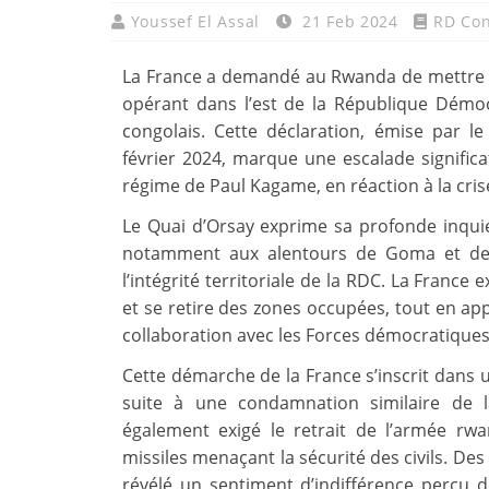
Youssef El Assal
21 Feb 2024
RD Co
La France a demandé au Rwanda de mettre 
opérant dans l’est de la République Démoc
congolais.
Cette déclaration, émise par le
février 2024, marque une escalade significa
régime de Paul Kagame, en réaction à la crise
Le Quai d’Orsay exprime sa profonde inquié
notamment aux alentours de Goma et de Sa
l’intégrité territoriale de la RDC.
La France e
et se retire des zones occupées, tout en ap
collaboration avec les Forces démocratiques
Cette démarche de la France s’inscrit dans 
suite à une condamnation similaire de l
également exigé le retrait de l’armée rw
missiles menaçant la sécurité des civils.
Des 
révélé un sentiment d’indifférence perçu 