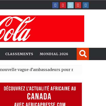
CLASSEMENTS
MONDIAL 2026
gue d’ambassadeurs pour renforcer la présence améri
sident du tout premier Sénat issu de la réforme constitu