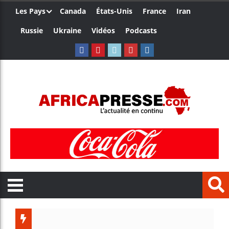
Les Pays
Canada
États-Unis
France
Iran
Russie
Ukraine
Vidéos
Podcasts
Trump nomme un