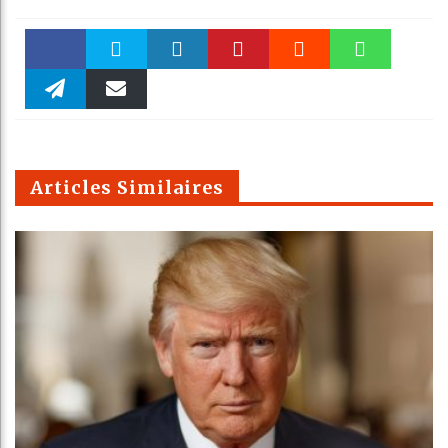
Faceboo
Twitter
linkedin
Pinteres
Reddit
WhatsAp
k
Telegra
Email
t
pt
m
Articles Similaires