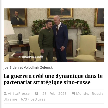
Les jeunes Afri
Guinée : Nimba 
Réforme électora
Bénin : Patrice 
Joe Biden et Volodímir Zelenski
La guerre a créé une dynamique dans le
partenariat stratégique sino-russe
AfricaPresse
28 Feb 2023
Monde
,
Russie
,
Ukraine
6737 Lectures