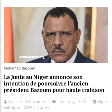
Guinée 
Réforme 
Bénin : 
Aliko D
Mohamed Bazoum
La Junte au Niger annonce son
intention de poursuivre l’ancien
président Bazoum pour haute trahison
Pascale Tchakounte
14 Aug 2023
Niger
,
Politique
7876 Lectures