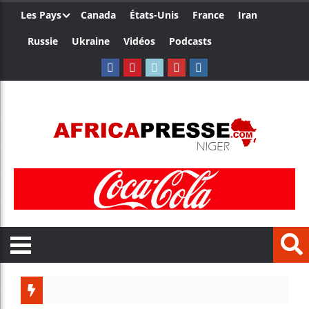
Les Pays
Canada
États-Unis
France
Iran
Russie
Ukraine
Vidéos
Podcasts
Les jeu