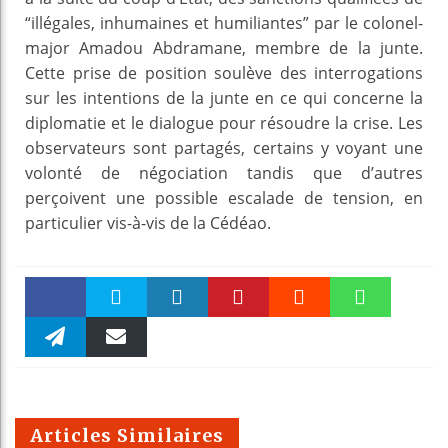
“illégales, inhumaines et humiliantes” par le colonel-
major Amadou Abdramane, membre de la junte.
Cette prise de position soulève des interrogations
sur les intentions de la junte en ce qui concerne la
diplomatie et le dialogue pour résoudre la crise. Les
observateurs sont partagés, certains y voyant une
volonté de négociation tandis que d’autres
perçoivent une possible escalade de tension, en
particulier vis-à-vis de la Cédéao.
Faceboo
Twitter
linkedin
Pinteres
Reddit
WhatsAp
k
Telegra
Email
t
pt
m
Articles Similaires