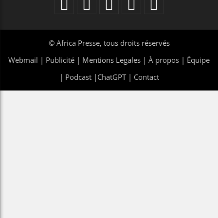
©
Africa Presse
, tous droits réservés
Webmail
|
Publicité
| Mentions Legales |
À propos
|
Équipe
|
Podcast
|
ChatGPT
|
Contact