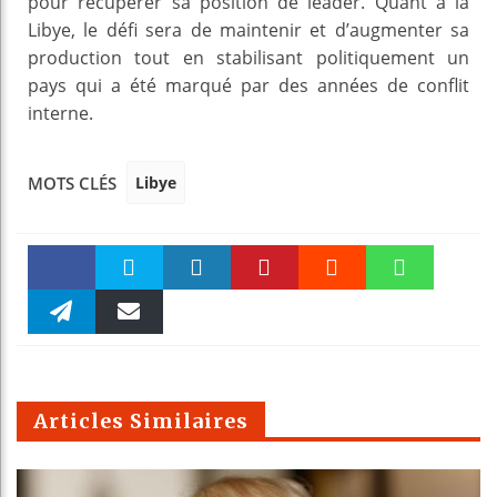
pour récupérer sa position de leader. Quant à la
Libye, le défi sera de maintenir et d’augmenter sa
production tout en stabilisant politiquement un
pays qui a été marqué par des années de conflit
interne.
Libye
MOTS CLÉS
Faceboo
Twitter
linkedin
Pinteres
Reddit
WhatsAp
k
Telegra
Email
t
pt
m
Articles Similaires