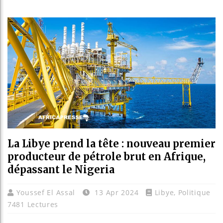
Les jeun
Guinée 
Réforme 
Bénin : 
La Libye prend la tête : nouveau premier
producteur de pétrole brut en Afrique,
dépassant le Nigeria
Youssef El Assal
13 Apr 2024
Libye
,
Politique
7481 Lectures