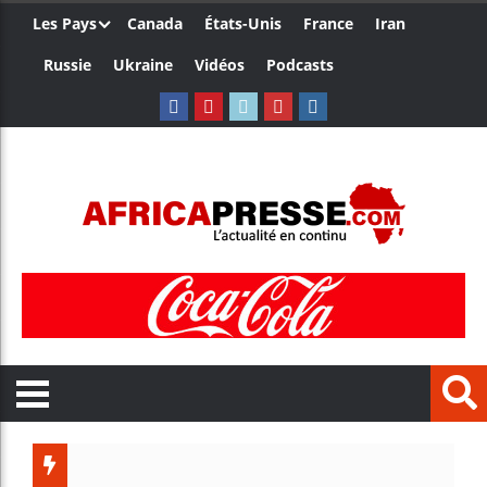
Les Pays
Canada
États-Unis
France
Iran
Russie
Ukraine
Vidéos
Podcasts
Trump n