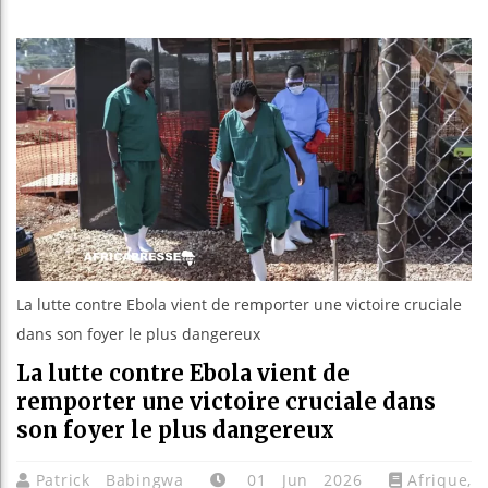
Réparati
Canada :
Reboisem
La lutte contre Ebola vient de remporter une victoire cruciale
dans son foyer le plus dangereux
La lutte contre Ebola vient de
remporter une victoire cruciale dans
son foyer le plus dangereux
Patrick Babingwa
01 Jun 2026
Afrique
,