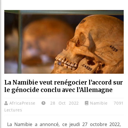
Les je
Guinée
Réforme
Bénin :
La Namibie veut renégocier l’accord sur
le génocide conclu avec l’Allemagne
AfricaPresse
28 Oct 2022
Namibie
7091
Lectures
La Namibie a annoncé, ce jeudi 27 octobre 2022,