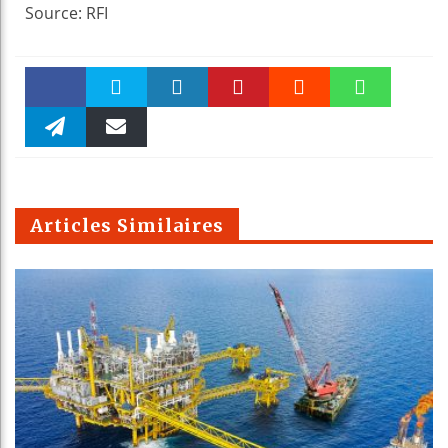
Source: RFI
Faceboo
Twitter
linkedin
Pinteres
Reddit
WhatsAp
k
Telegra
Email
t
pt
m
Articles Similaires