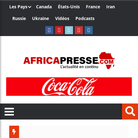
Les Pays
Canada
États-Unis
France
Iran
Russie
Ukraine
Vidéos
Podcasts
Trump 