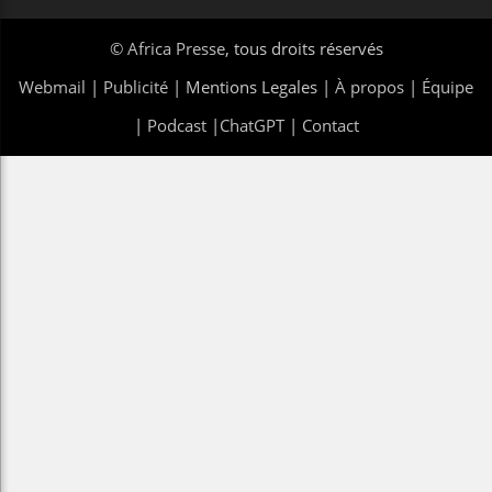
©
Africa Presse
, tous droits réservés
Webmail
|
Publicité
| Mentions Legales |
À propos
|
Équipe
|
Podcast
|
ChatGPT
|
Contact