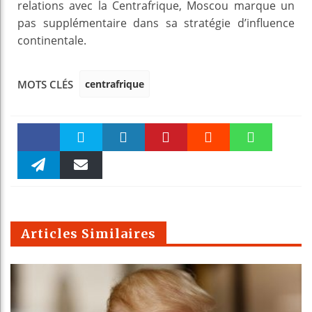
relations avec la Centrafrique, Moscou marque un
pas supplémentaire dans sa stratégie d’influence
continentale.
centrafrique
MOTS CLÉS
Faceboo
Twitter
linkedin
Pinteres
Reddit
WhatsAp
k
Telegra
Email
t
pt
m
Articles Similaires