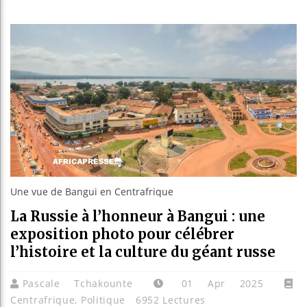
Les jeune
Guinée : 
Réforme él
Bénin : Pa
Une vue de Bangui en Centrafrique
La Russie à l’honneur à Bangui : une
exposition photo pour célébrer
l’histoire et la culture du géant russe
Pascale Tchakounte
01 Apr 2025
Centrafrique
,
Politique
6952 Lectures