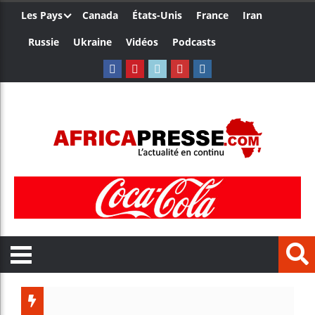
Les Pays
Canada
États-Unis
France
Iran
Russie
Ukraine
Vidéos
Podcasts
Trump nom