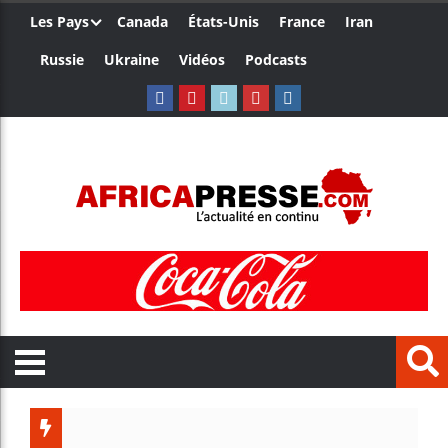
Les Pays
Canada
États-Unis
France
Iran
Russie
Ukraine
Vidéos
Podcasts
Trump n