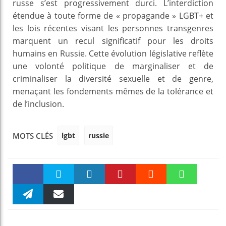
russe s’est progressivement durci. L’interdiction
étendue à toute forme de « propagande » LGBT+ et
les lois récentes visant les personnes transgenres
marquent un recul significatif pour les droits
humains en Russie. Cette évolution législative reflète
une volonté politique de marginaliser et de
criminaliser la diversité sexuelle et de genre,
menaçant les fondements mêmes de la tolérance et
de l’inclusion.
lgbt
russie
MOTS CLÉS
Faceboo
Twitter
linkedin
Pinteres
Reddit
WhatsAp
k
Telegra
Email
t
pt