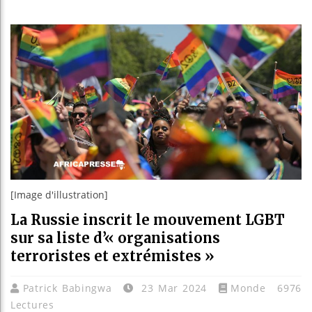
Les jeun
Guinée :
Réforme 
Bénin : 
[Image d'illustration]
La Russie inscrit le mouvement LGBT
sur sa liste d’« organisations
terroristes et extrémistes »
Patrick Babingwa
23 Mar 2024
Monde
6976
Lectures