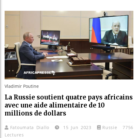
Les jeun
Guinée :
Réforme é
Bénin : 
Vladimir Poutine
La Russie soutient quatre pays africains
avec une aide alimentaire de 10
millions de dollars
Fatoumata Diallo
15 Jun 2023
Russie
7756
Lectures