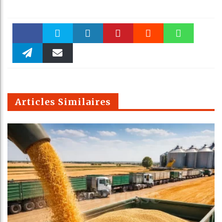
Faceboo
Twitter
linkedin
Pinteres
Reddit
WhatsAp
k
Telegra
Email
t
pt
m
Articles Similaires