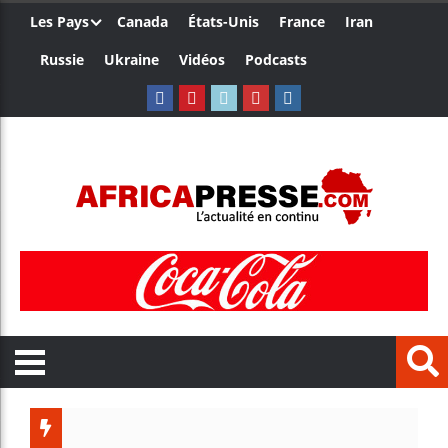
Les Pays
Canada
États-Unis
France
Iran
Russie
Ukraine
Vidéos
Podcasts
Trump no