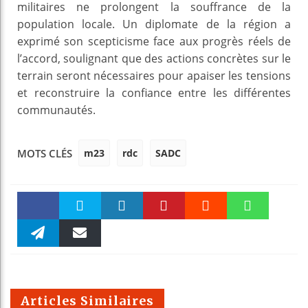
militaires ne prolongent la souffrance de la
population locale. Un diplomate de la région a
exprimé son scepticisme face aux progrès réels de
l’accord, soulignant que des actions concrètes sur le
terrain seront nécessaires pour apaiser les tensions
et reconstruire la confiance entre les différentes
communautés.
m23
rdc
SADC
MOTS CLÉS
Faceboo
Twitter
linkedin
Pinteres
Reddit
WhatsAp
k
Telegra
Email
t
pt
m
Articles Similaires