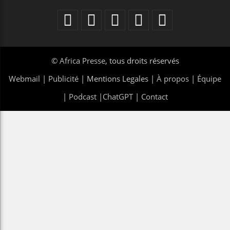
©
Africa Presse
, tous droits réservés
Webmail
|
Publicité
| Mentions Legales |
À propos
|
Équipe
|
Podcast
|
ChatGPT
|
Contact