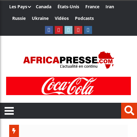
Les Pays
Canada
États-Unis
France
Iran
Russie
Ukraine
Vidéos
Podcasts
Trump no