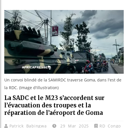
Les jeune
Guinée : 
Réforme él
Bénin : P
Un convoi blindé de la SAMIRDC traverse Goma, dans l'est de
la RDC. (Image d'illustration)
La SADC et le M23 s’accordent sur
l’évacuation des troupes et la
réparation de l’aéroport de Goma
Patrick Babingwa
29 Mar 2025
RD Congo