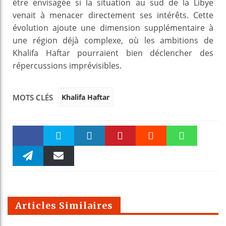
être envisagée si la situation au sud de la Libye
venait à menacer directement ses intérêts. Cette
évolution ajoute une dimension supplémentaire à
une région déjà complexe, où les ambitions de
Khalifa Haftar pourraient bien déclencher des
répercussions imprévisibles.
Khalifa Haftar
MOTS CLÉS
Faceboo
Twitter
linkedin
Pinteres
Reddit
WhatsAp
k
Telegra
Email
t
pt
m
Articles Similaires