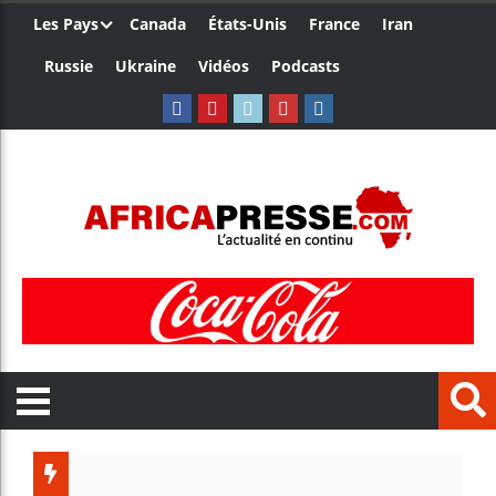
Les Pays
Canada
États-Unis
France
Iran
Russie
Ukraine
Vidéos
Podcasts
Trump no