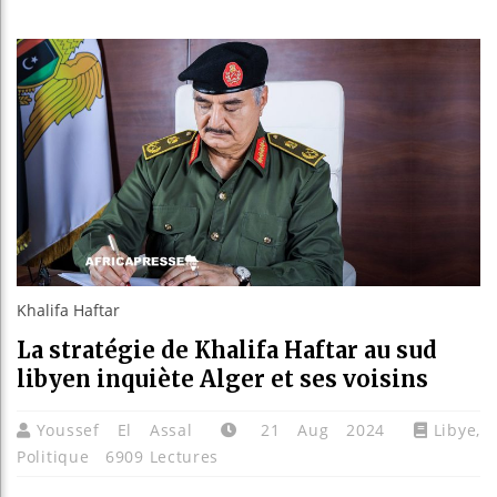
Les jeun
Guinée :
Réforme é
Bénin : 
Khalifa Haftar
La stratégie de Khalifa Haftar au sud
libyen inquiète Alger et ses voisins
Youssef El Assal
21 Aug 2024
Libye
,
Politique
6909 Lectures