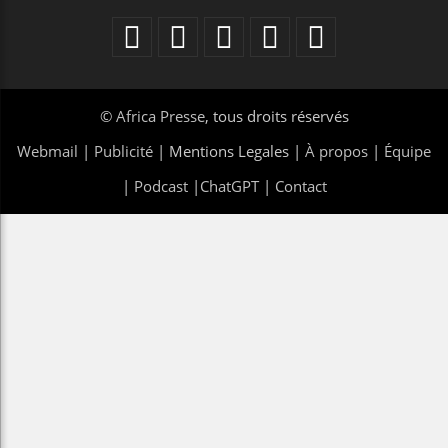
©
Africa Presse
, tous droits réservés
Webmail
|
Publicité
| Mentions Legales |
À propos
|
Équipe
|
Podcast
|
ChatGPT
|
Contact