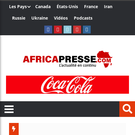
Les Pays
Canada
États-Unis
France
Iran
Russie
Ukraine
Vidéos
Podcasts
Trump 