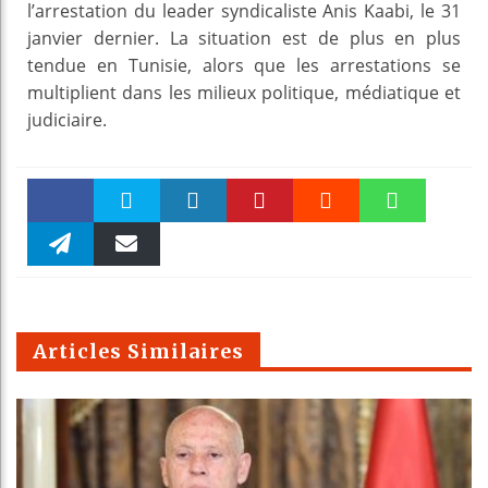
l’arrestation du leader syndicaliste Anis Kaabi, le 31
janvier dernier. La situation est de plus en plus
tendue en Tunisie, alors que les arrestations se
multiplient dans les milieux politique, médiatique et
judiciaire.
Faceboo
Twitter
linkedin
Pinteres
Reddit
WhatsAp
k
Telegra
Email
t
pt
m
Articles Similaires