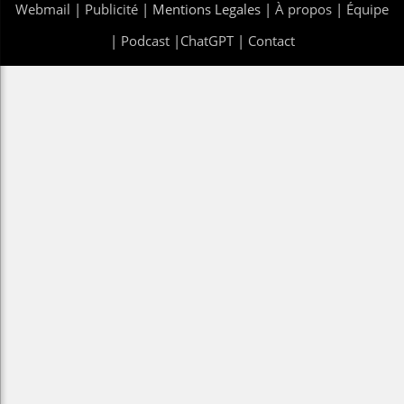
Webmail
|
Publicité
| Mentions Legales |
À propos
|
Équipe
|
Podcast
|
ChatGPT
|
Contact