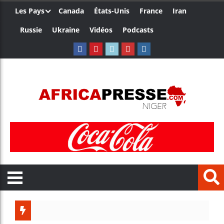
Les Pays
Canada
États-Unis
France
Iran
Russie
Ukraine
Vidéos
Podcasts
Trump n