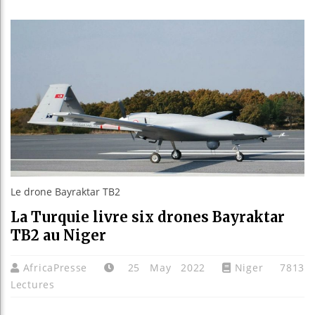
Les jeun
Guinée 
Réforme 
Bénin : 
Le drone Bayraktar TB2
La Turquie livre six drones Bayraktar
TB2 au Niger
AfricaPresse
25 May 2022
Niger
7813
Lectures