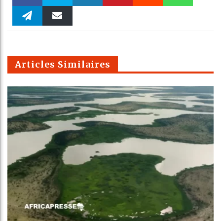
Faceboo
Twitter
linkedin
Pinteres
Reddit
WhatsAp
k
Telegra
Email
t
pt
m
Articles Similaires