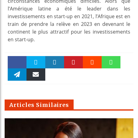
circonstances économiques difficiles. Alors que
l’Amérique latine a été le leader dans les
investissements en start-up en 2021, l’Afrique est en
train de prendre la relève en 2023 en devenant le
continent le plus attractif pour les investissements
en start-up.
Faceboo
Twitter
linkedin
Pinteres
Reddit
WhatsAp
k
Telegra
Email
t
pt
m
Articles Similaires