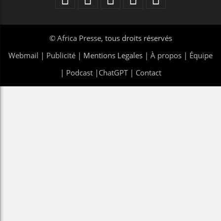
©
Africa Presse
, tous droits réservés
Webmail
|
Publicité
| Mentions Legales |
À propos
|
Équipe
|
Podcast
|
ChatGPT
|
Contact