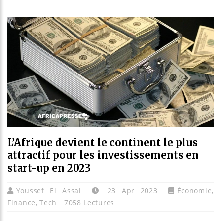
Guinée :
Réforme 
Bénin : 
Aliko Da
L’Afrique devient le continent le plus
attractif pour les investissements en
start-up en 2023
Youssef El Assal
23 Apr 2023
Économie
,
Finance
,
Tech
7058 Lectures