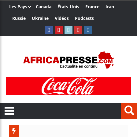
Les Pays
Canada
États-Unis
France
Iran
Russie
Ukraine
Vidéos
Podcasts
Les jeun