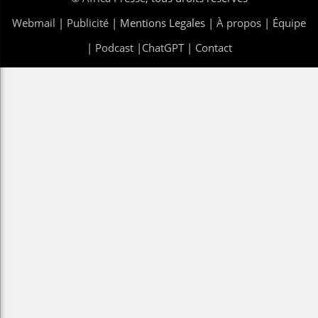
Webmail
|
Publicité
| Mentions Legales |
À propos
|
Équipe
|
Podcast
|
ChatGPT
|
Contact