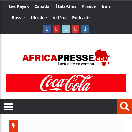
Les Pays
Canada
États-Unis
France
Iran
Russie
Ukraine
Vidéos
Podcasts
Trump nomme un