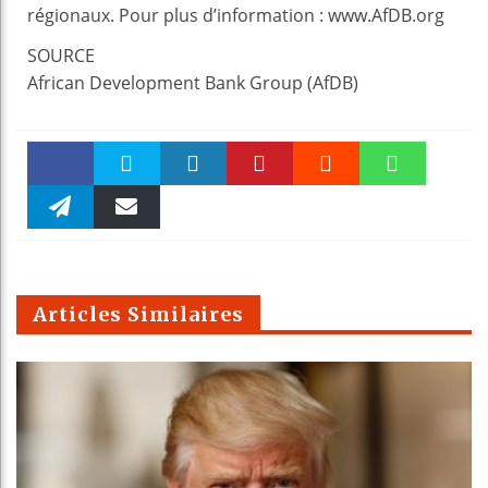
régionaux. Pour plus d’information : www.AfDB.org
SOURCE
African Development Bank Group (AfDB)
Faceboo
Twitter
linkedin
Pinteres
Reddit
WhatsAp
k
Telegra
Email
t
pt
m
Articles Similaires