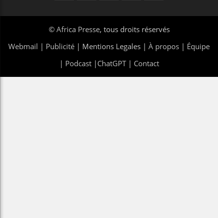
©
Africa Presse
, tous droits réservés
Webmail
|
Publicité
| Mentions Legales |
À propos
|
Équipe
|
Podcast
|
ChatGPT
|
Contact