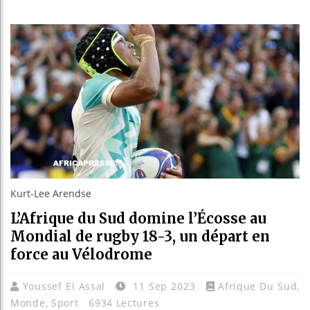
Réparati
Canada 
Reboise
Kurt-Lee Arendse
L’Afrique du Sud domine l’Écosse au
Mondial de rugby 18-3, un départ en
force au Vélodrome
Youssef El Assal
11 Sep 2023
Afrique Du Sud
,
Monde
,
Sport
6934 Lectures