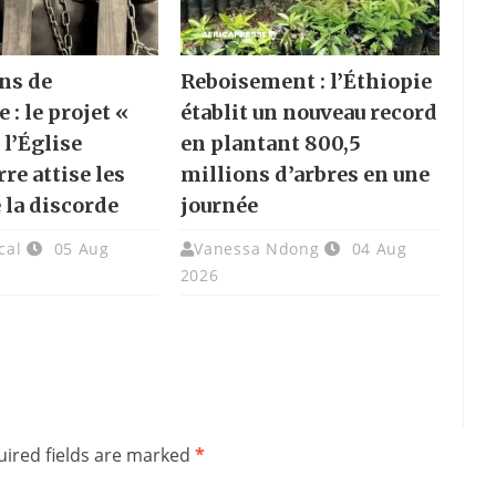
ns de
Reboisement : l’Éthiopie
e : le projet «
établit un nouveau record
 l’Église
en plantant 800,5
re attise les
millions d’arbres en une
 la discorde
journée
cal
05 Aug
Vanessa Ndong
04 Aug
2026
ired fields are marked
*