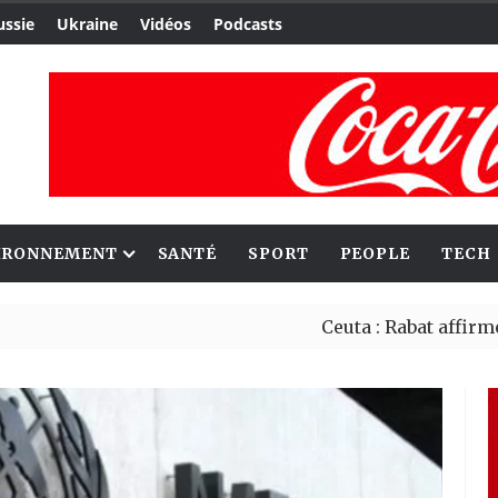
ussie
Ukraine
Vidéos
Podcasts
IRONNEMENT
SANTÉ
SPORT
PEOPLE
TECH
Ceuta : Rabat affirme avoir a
Reboisement : l’Éthiopie étab