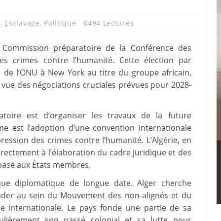
e
,
Esclavage
,
Politique
6494 Lectures
la Commission préparatoire de la Conférence des
les crimes contre l’humanité. Cette élection par
e de l’ONU à New York au titre du groupe africain,
n vue des négociations cruciales prévues pour 2028-
toire est d’organiser les travaux de la future
me est l’adoption d’une convention internationale
pression des crimes contre l’humanité. L’Algérie, en
irectement à l’élaboration du cadre juridique et des
base aux États membres.
ique diplomatique de longue date. Alger cherche
ader au sein du Mouvement des non-alignés et du
ce internationale. Le pays fonde une partie de sa
gulièrement son passé colonial et sa lutte pour