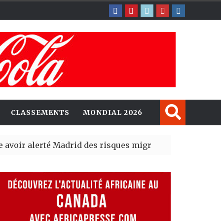
CLASSEMENTS
MONDIAL 2026
lerté Madrid des risques migratoires dès juillet
| 05 Aug 2
lit un nouveau record en plantant 800,5 millions d’arbr