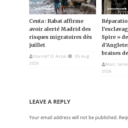
Ceuta : Rabat affirme
Réparatio
avoir alerté Madrid des
l’esclavag
risques migratoires dès
Spire » de
juillet
d’Angleter
braises de
Youssef El Assal
05 Aug
2026
Marc Sene
2026
LEAVE A REPLY
Your email address will not be published.
Requ