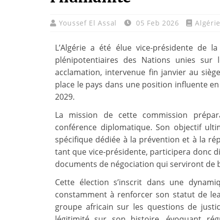
Youssef El Assal
05 Feb 2026
Algéri
L’Algérie a été élue vice-présidente de 
plénipotentiaires des Nations unies sur 
acclamation, intervenue fin janvier au sièg
place le pays dans une position influente e
2029.
La mission de cette commission prépara
conférence diplomatique. Son objectif ulti
spécifique dédiée à la prévention et à la ré
tant que vice-présidente, participera donc d
documents de négociation qui serviront de 
Cette élection s’inscrit dans une dynam
constamment à renforcer son statut de le
groupe africain sur les questions de justi
légitimité sur son histoire, évoquant ré