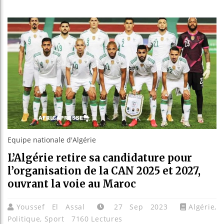
Guinée :
Réforme 
Bénin : 
Aliko Da
Equipe nationale d'Algérie
L’Algérie retire sa candidature pour
l’organisation de la CAN 2025 et 2027,
ouvrant la voie au Maroc
Youssef El Assal
27 Sep 2023
Algérie
,
Politique
,
Sport
7160 Lectures