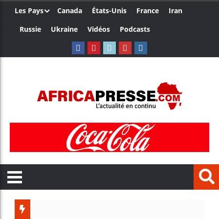
Les Pays
Canada
États-Unis
France
Iran
Russie
Ukraine
Vidéos
Podcasts
Les jeun