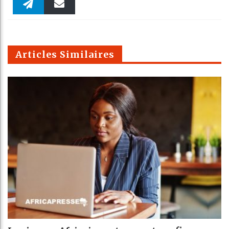
Faceboo
Twitter
linkedin
Pinteres
Reddit
WhatsAp
k
Telegra
Email
t
pt
m
Articles Similaires