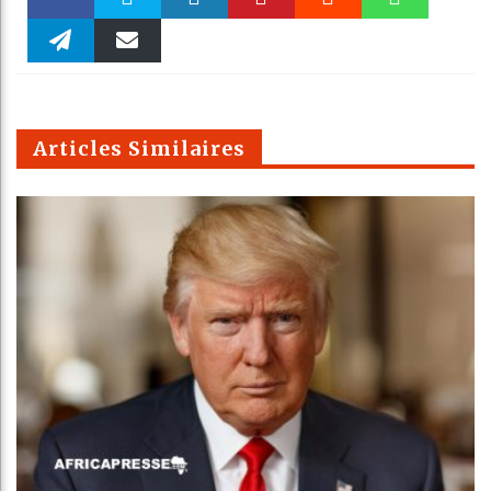
Faceboo
Twitter
linkedin
Pinteres
Reddit
WhatsAp
k
Telegra
Email
t
pt
m
Articles Similaires