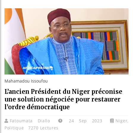
Les je
Guinée
Réforme
Bénin 
Mahamadou Issoufou
L’ancien Président du Niger préconise
une solution négociée pour restaurer
l’ordre démocratique
Fatoumata Diallo
24 Sep 2023
Niger
,
Politique
7270 Lectures