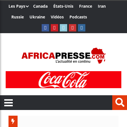
Les Pays
Canada
États-Unis
France
Iran
Russie
Ukraine
Vidéos
Podcasts
Le Camer