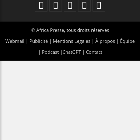
©
Africa Presse
, tous droits réservés
Webmail
|
Publicité
| Mentions Legales |
À propos
|
Équipe
|
Podcast
|
ChatGPT
|
Contact