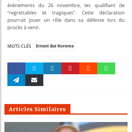
évènements du 26 novembre, les qualifiant de
“regrettables et tragiques”. Cette déclaration
pourrait jouer un rôle dans sa défense lors du
procès à venir.
Ernest Bai Koroma
MOTS CLÉS
Faceboo
Twitter
linkedin
Pinteres
Reddit
WhatsAp
k
Telegra
Email
t
pt
m
Articles Similaires