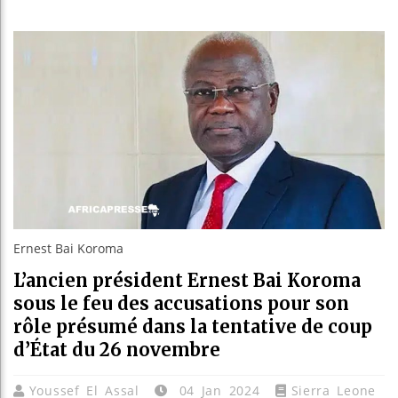
Bassiro
Côte d’I
Tunisie
Ceuta : 
Ernest Bai Koroma
L’ancien président Ernest Bai Koroma
sous le feu des accusations pour son
rôle présumé dans la tentative de coup
d’État du 26 novembre
Youssef El Assal
04 Jan 2024
Sierra Leone