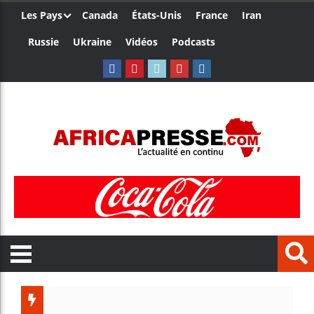
Les Pays
Canada
États-Unis
France
Iran
Russie
Ukraine
Vidéos
Podcasts
Les jeun