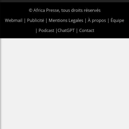
©
Africa Presse
, tous droits réservés
Webmail
|
Publicité
| Mentions Legales |
À propos
|
Équipe
|
Podcast
|
ChatGPT
|
Contact