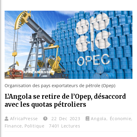
Guinée :
Réforme é
Bénin : 
Aliko Da
Organisation des pays exportateurs de pétrole (Opep)
L’Angola se retire de l’Opep, désaccord
avec les quotas pétroliers
AfricaPresse
22 Dec 2023
Angola
,
Économie
,
Finance
,
Politique
7401 Lectures