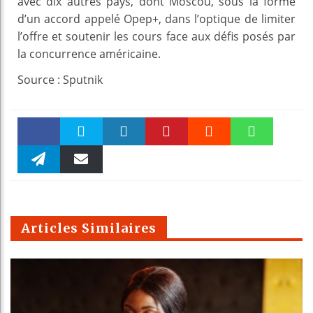
avec dix autres pays, dont Moscou, sous la forme
d’un accord appelé Opep+, dans l’optique de limiter
l’offre et soutenir les cours face aux défis posés par
la concurrence américaine.
Source : Sputnik
Faceboo
Twitter
linkedin
Pinteres
Reddit
WhatsAp
k
Telegra
Email
t
pt
m
Articles Similaires