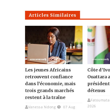
Articles Similaires
Les jeunes Africains
Côte d’Ivo
retrouvent confiance
Ouattara 
dans l’économie, mais
présidenti
trois grands marchés
détenus
restent à la traîne
Fatoumata 
2026
Vanessa Ndong
07 Aug