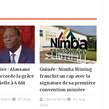
ire : Alassane
Guinée : Nimba Mining
accorde la grâce
franchit un cap avec la
elle à 4 661
signature de sa première
convention minière
Diallo
07 Aug
Sidonie Bella
07 Aug
2026