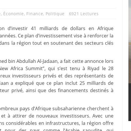
e
,
Économie
,
Finance
,
Politique
6921 Lectures
n d’investir 41 milliards de dollars en Afrique
nnées. Ce plan d’investissement vise à renforcer la
ans la région tout en soutenant des secteurs clés
 bin Abdullah Al-Jadaan, a fait cette annonce lors
New Africa Summit”, qui s’est tenu à Riyad le 28
ux investisseurs privés et des représentants de
daan a expliqué que ce plan inclut 25 milliards de
cteur privé, ainsi que des financements destinés à
nombreux pays d’Afrique subsaharienne cherchent à
 et à attirer de nouveaux investisseurs. Avec une
s considérables en infrastructures, la région offre
nt pour des pays comme l’Arabie saoudite, qui