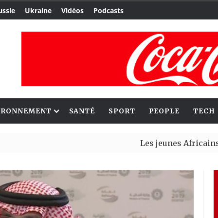
ussie
Ukraine
Vidéos
Podcasts
IRONNEMENT
SANTÉ
SPORT
PEOPLE
TECH
Les jeunes Africains retrouv
Aliko Dangote et Mark Carney