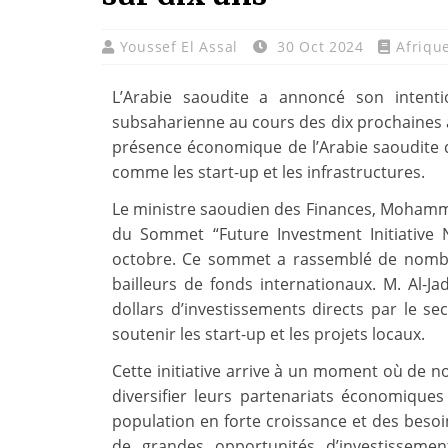
Youssef El Assal
30 Oct 2024
Afriqu
L’Arabie saoudite a annoncé son intentio
subsaharienne au cours des dix prochaines a
présence économique de l’Arabie saoudite d
comme les start-up et les infrastructures.
Le ministre saoudien des Finances, Mohammed
du Sommet “Future Investment Initiative 
octobre. Ce sommet a rassemblé de nombre
bailleurs de fonds internationaux. M. Al-Ja
dollars d’investissements directs par le se
soutenir les start-up et les projets locaux.
Cette initiative arrive à un moment où de 
diversifier leurs partenariats économiques
population en forte croissance et des besoin
de grandes opportunités d’investisseme