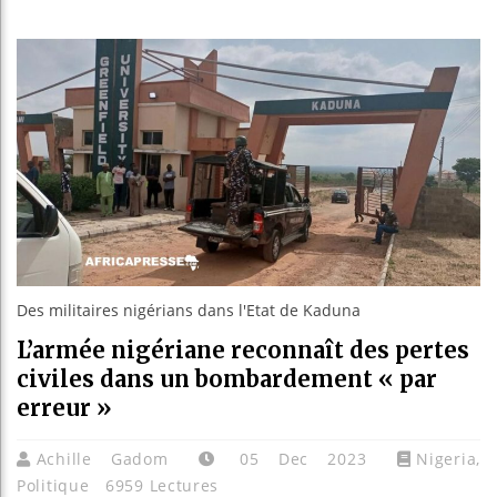
Les jeun
Guinée :
Réforme 
Bénin : 
Des militaires nigérians dans l'Etat de Kaduna
L’armée nigériane reconnaît des pertes
civiles dans un bombardement « par
erreur »
Achille Gadom
05 Dec 2023
Nigeria
,
Politique
6959 Lectures