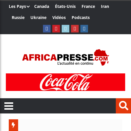
Les Pays
Canada
États-Unis
France
Iran
Russie
Ukraine
Vidéos
Podcasts
Trump n