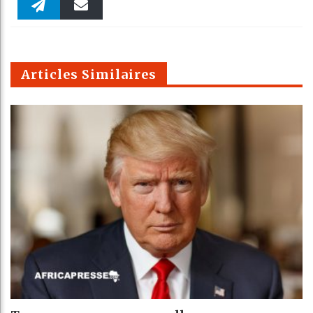
Faceboo
Twitter
linkedin
Pinteres
Reddit
WhatsAp
k
Telegra
Email
t
pt
m
Articles Similaires