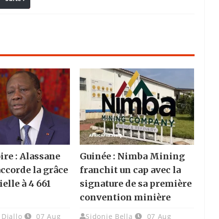
ire : Alassane
Guinée : Nimba Mining
accorde la grâce
franchit un cap avec la
elle à 4 661
signature de sa première
convention minière
Diallo
07 Aug
Sidonie Bella
07 Aug