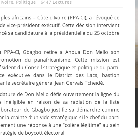
’Ivoire
,
Politique
6447 Lectures
es africains – Côte d’Ivoire (PPA-CI), a révoqué ce
e vice-président exécutif. Cette décision intervient
cé sa candidature à la présidentielle du 25 octobre
du PPA-CI, Gbagbo retire à Ahoua Don Mello son
promotion du panafricanisme. Cette mission est
sident du Conseil stratégique et politique du parti.
ence exécutive dans le District des Lacs, bastion
ar le secrétaire général Jean Gervais Tcheïdé.
didature de Don Mello défie ouvertement la ligne du
 inéligible en raison de sa radiation de la liste
ollaborateur de Gbagbo justifie sa démarche comme
la crainte d’un vide stratégique si le chef du parti
lement une réponse à une “colère légitime” au sein
tratégie de boycott électoral.