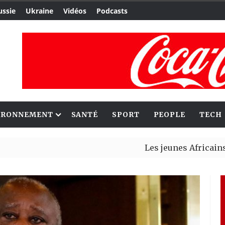
ussie
Ukraine
Vidéos
Podcasts
IRONNEMENT
SANTÉ
SPORT
PEOPLE
TECH
Les jeunes Africains retrouve
Aliko Dangote et Mark Carney