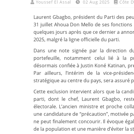
Youssef El Assal
02 Aug 2025
Côte D
Laurent Gbagbo, président du Parti des peupl
31 juillet Ahoua Don Mello de ses fonctions d
quelques jours après que ce dernier a annon
2025, malgré la ligne officielle du parti.
Dans une note signée par la direction 
portefeuille, notamment celui lié à la 
désormais confiée à Justin Koné Katinan, pré
Par ailleurs, l’intérim de la vice-présid
stratégique au centre du pays, sera assuré p
Cette exclusion intervient alors que la can
parti, dont le chef, Laurent Gbagbo, reste
électorale. L’ancien ministre et proche c
une candidature de “précaution”, motivée par 
ne peut finalement concourir. Il évoque éga
de la population et une manière d’éviter la s