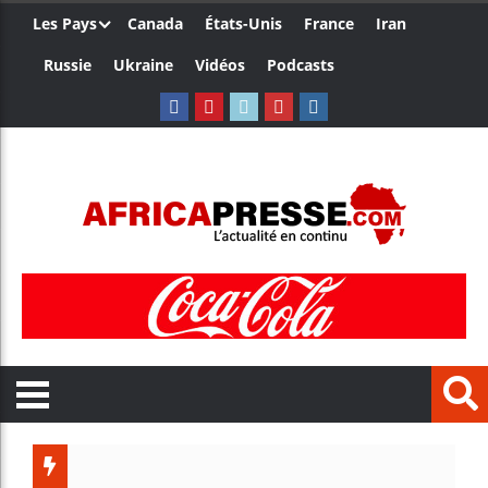
Les Pays
Canada
États-Unis
France
Iran
Russie
Ukraine
Vidéos
Podcasts
Le Camer