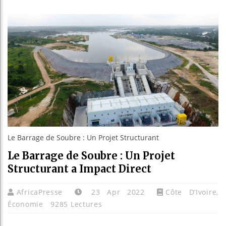
Les jeun
Guinée :
Réforme 
Bénin : 
Le Barrage de Soubre : Un Projet Structurant
Le Barrage de Soubre : Un Projet
Structurant a Impact Direct
AfricaPresse
23 Apr 2022
Côte D’Ivoire
,
Économie
9285 Lectures