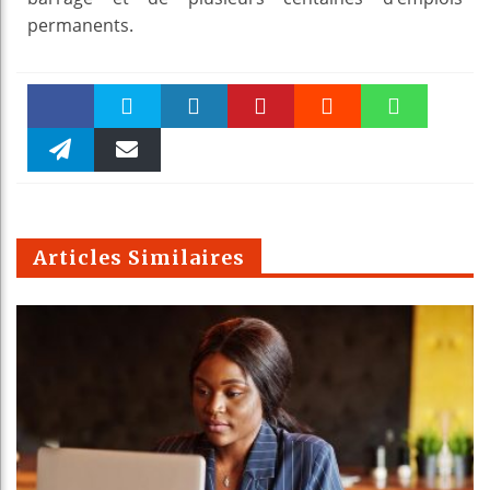
permanents.
Faceboo
Twitter
linkedin
Pinteres
Reddit
WhatsAp
k
Telegra
Email
t
pt
m
Articles Similaires