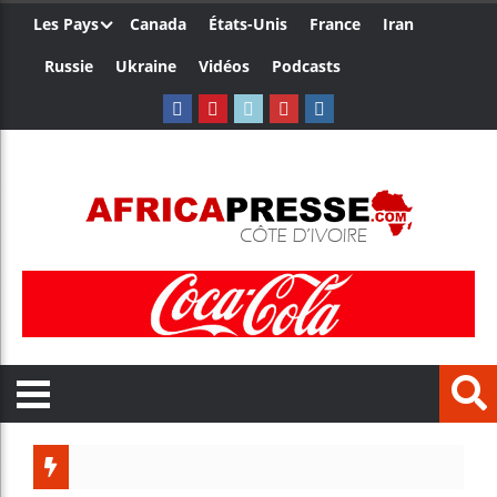
Les Pays
Canada
États-Unis
France
Iran
Russie
Ukraine
Vidéos
Podcasts
Trump n