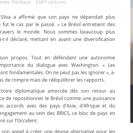
onde
,
Politique
6587 Lectures
a Silva a affirmé que son pays ne dépendait plus
t le cas par le passé. « Le Brésil entretient des
 travers le monde. Nous sommes beaucoup plus
t-il déclaré, mettant en avant une diversification
 son propos. Tout en défendant une autonomie
l’importance du dialogue avec Washington. « Les
sont fondamentales. On ne peut pas les ignorer », a-
 pas de rompre mais de rééquilibrer les rapports.
jectoire diplomatique amorcée dès son retour au
orce de repositionner le Brésil comme une puissance
es accords avec des pays d’Asie, d’Afrique et du
 engagement au sein des BRICS, ce bloc de pays en
é sur l’Occident.
é son appel à créer une devise alternative pour les