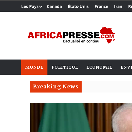
Les Pays
Canada
États-Unis
France
Iran
R
MONDE
POLITIQUE
ÉCONOMIE
ENV
Breaking News