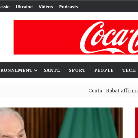
ussie
Ukraine
Vidéos
Podcasts
IRONNEMENT
SANTÉ
SPORT
PEOPLE
TECH
Ceuta : Rabat affirme avoir a
Reboisement : l’Éthiopie éta