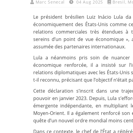
Marc Senecal
04 Aug 2025
Bresil
,
M
Le président brésilien Luiz Inácio Lula d
économiquement des États-Unis comme ce fu
relations commerciales très étendues à
sereins d’un point de vue économique », a-
assumée des partenaires internationaux.
Lula a néanmoins pris soin de nuancer
économique renforcée, il a insisté sur 
relations diplomatiques avec les États-Unis 
t-il reconnu, précisant que l’objectif n’était
Cette déclaration s’inscrit dans une tra
pouvoir en janvier 2023. Depuis, Lula s’eff
émergente indépendante, en multipliant l
Moyen-Orient. Il a également renforcé son
quête d’un nouvel ordre mondial moins centr
Dans ce contexte, le chef de l’État a réitér