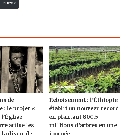
Suite
Pinterest
Reddit
Email
ns de
Reboisement : l’Éthiopie
e : le projet «
établit un nouveau record
 l’Église
en plantant 800,5
re attise les
millions d’arbres en une
 la discorde
journée