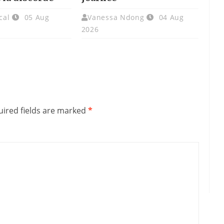
cal
05 Aug
Vanessa Ndong
04 Aug
2026
ired fields are marked
*