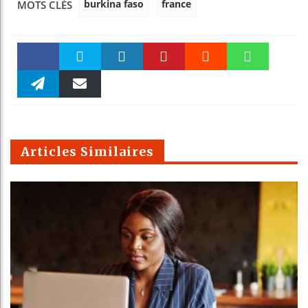
burkina faso
france
MOTS CLÉS
Faceboo
Twitter
linkedin
Pinteres
Reddit
WhatsAp
k
Telegra
Email
t
pt
m
Articles Similaires