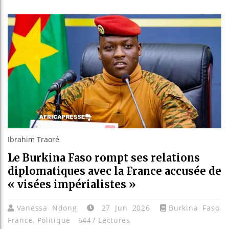
Guinée : N
Réforme éle
Bénin : Pat
Aliko Dang
Ibrahim Traoré
Le Burkina Faso rompt ses relations
diplomatiques avec la France accusée de
« visées impérialistes »
Vanessa Ndong
27 Jun 2026
Burkina Faso
,
France
,
Politique
6447 Lectures