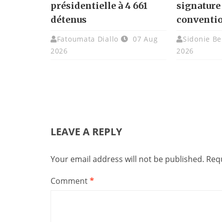
présidentielle à 4 661
signature
détenus
conventi
Fatoumata Diallo
07 Aug
Sidonie Be
2026
2026
LEAVE A REPLY
Your email address will not be published.
Requ
Comment
*