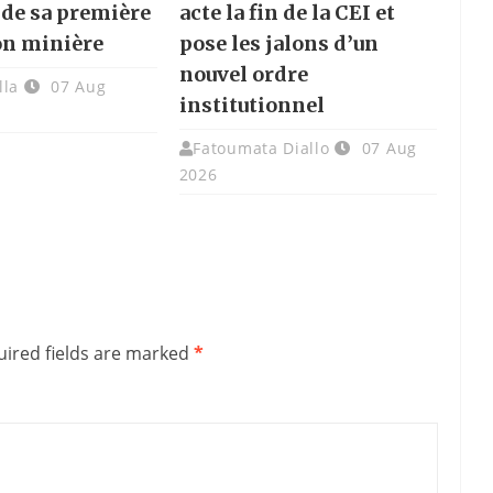
 de sa première
acte la fin de la CEI et
on minière
pose les jalons d’un
nouvel ordre
lla
07 Aug
institutionnel
Fatoumata Diallo
07 Aug
2026
ired fields are marked
*