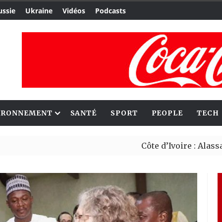
ussie
Ukraine
Vidéos
Podcasts
IRONNEMENT
SANTÉ
SPORT
PEOPLE
TECH
Côte d’Ivoire : Alassane Ouat
Migrants : Rome et Kigali ava