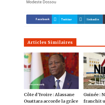
Modeste Dossou
Facebook
Twitter
linkedin
Articles Similaires
Côte d’Ivoire : Alassane
Guinée :
Ouattara accorde la grâce
franchit u