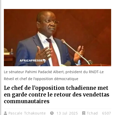
Bassirou
Côte d’I
Tunisie 
Ceuta : 
Le sénateur Pahimi Padacké Albert, président du RNDT-Le
Réveil et chef de l’opposition démocratique
Le chef de l’opposition tchadienne met
en garde contre le retour des vendettas
communautaires
Pascale Tchakounte
13 Jul 2025
Tchad
6507