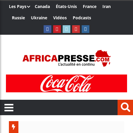
Les Pays
Canada
États-Unis
France
Iran
Russie
Ukraine
Vidéos
Podcasts
Le Camer