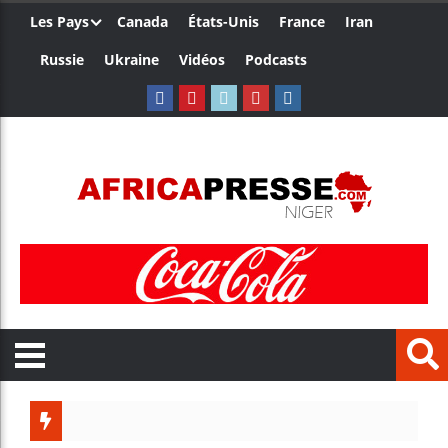
Les Pays
Canada
États-Unis
France
Iran
Russie
Ukraine
Vidéos
Podcasts
Trump no