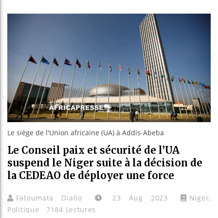
Les jeune
Guinée : 
Réforme é
Bénin : P
Le siège de l'Union africaine (UA) à Addis-Abeba
Le Conseil paix et sécurité de l’UA
suspend le Niger suite à la décision de
la CEDEAO de déployer une force
Fatoumata Diallo
23 Aug 2023
Niger
,
Politique
7184 Lectures