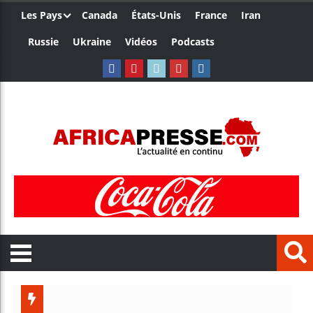
Les Pays
Canada
États-Unis
France
Iran
Russie
Ukraine
Vidéos
Podcasts
Les jeun