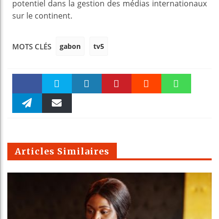
potentiel dans la gestion des médias internationaux
sur le continent.
gabon
tv5
MOTS CLÉS
Faceboo
Twitter
linkedin
Pinteres
Reddit
WhatsAp
k
Telegra
Email
t
pt
m
Articles Similaires