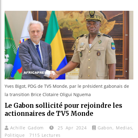
Guinée :
Réforme 
Bénin : 
Aliko Da
Yves Bigot, PDG de TV5 Monde, par le président gabonais de
la transition Brice Clotaire Oligui Nguema
Le Gabon sollicité pour rejoindre les
actionnaires de TV5 Monde
Achille Gadom
25 Apr 2024
Gabon
,
Medias
,
Politique
7115 Lectures