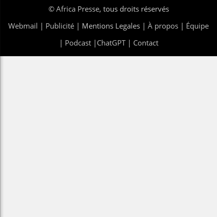
©
Africa Presse
, tous droits réservés
Webmail
|
Publicité
| Mentions Legales |
À propos
|
Équipe
|
Podcast
|
ChatGPT
|
Contact