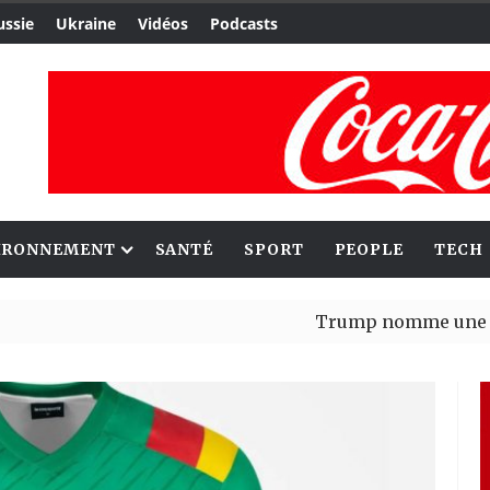
ussie
Ukraine
Vidéos
Podcasts
IRONNEMENT
SANTÉ
SPORT
PEOPLE
TECH
Trump nomme une nouvelle 
Bénin : Patrice Talon élu p