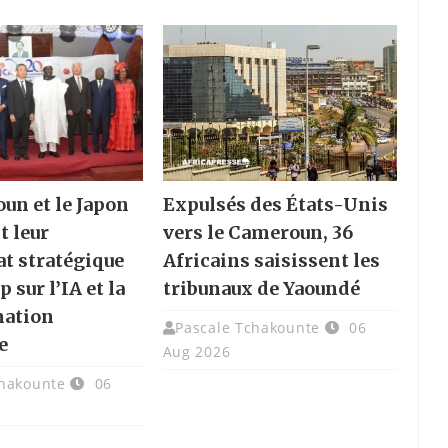
un et le Japon
Expulsés des États-Unis
t leur
vers le Cameroun, 36
at stratégique
Africains saisissent les
p sur l’IA et la
tribunaux de Yaoundé
mation
Pascale Tchakounte
06
e
Aug 2026
chakounte
06