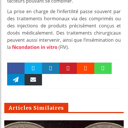
facteurs pouvant se combiner.
La prise en charge de l’infertilité passe souvent par
des traitements hormonaux via des comprimés ou
des injections de produits précisément conçus et
dosés médicalement. Des traitements chirurgicaux
peuvent aussi intervenir, ainsi que l’insémination ou
la
fécondation in vitro
(FIV).
Faceboo
Twitter
linkedin
Pinteres
Reddit
WhatsAp
k
Telegra
Email
t
pt
m
Articles Similaires