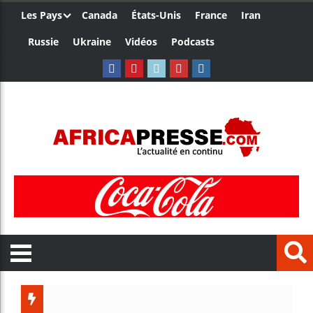
Les Pays
Canada
États-Unis
France
Iran
Russie
Ukraine
Vidéos
Podcasts
Les jeunes Africa