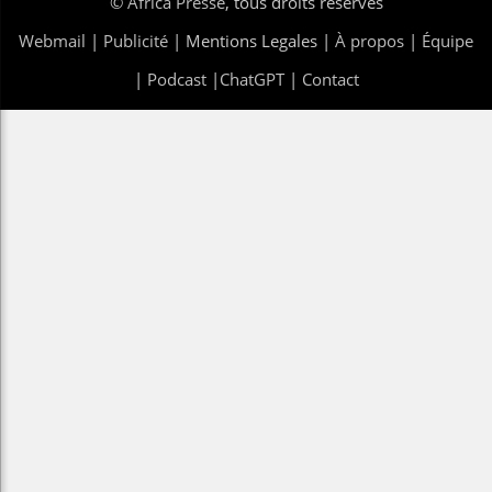
©
Africa Presse
, tous droits réservés
Webmail
|
Publicité
| Mentions Legales |
À propos
|
Équipe
|
Podcast
|
ChatGPT
|
Contact