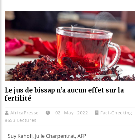
Guinée : Nimba Mi
Réforme électorale
Bénin : Patrice Ta
Aliko Dangote et 
Le jus de bissap n’a aucun effet sur la
fertilité
AfricaPresse
02 May 2022
Fact-Checking
8653 Lectures
Suy Kahofi, Julie Charpentrat, AFP