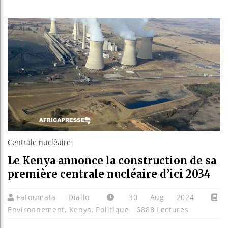
Le Camer
Bassirou
Côte d’I
Tunisie 
Centrale nucléaire
Le Kenya annonce la construction de sa
première centrale nucléaire d’ici 2034
Fatoumata Diallo
30 Aug 2024
Environnement
,
Kenya
,
Politique
6888 Lectures