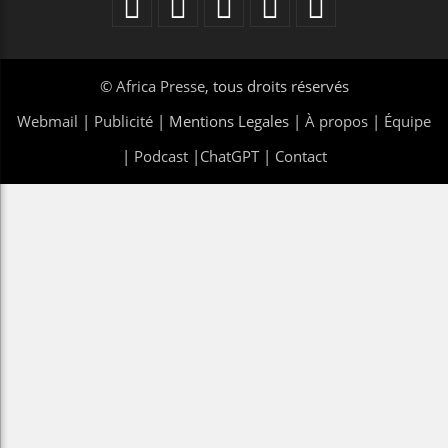
©
Africa Presse
, tous droits réservés
Webmail
|
Publicité
| Mentions Legales |
À propos
|
Équipe
|
Podcast
|
ChatGPT
|
Contact