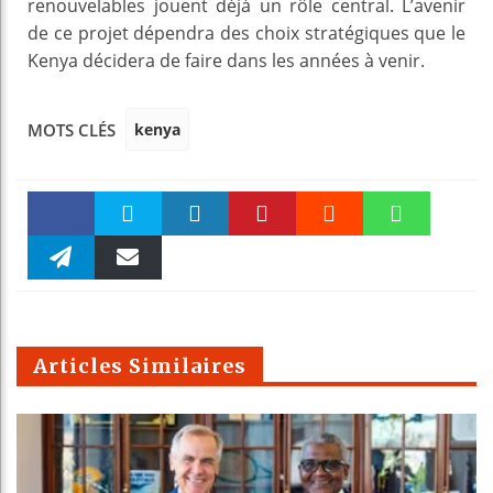
renouvelables jouent déjà un rôle central. L’avenir
de ce projet dépendra des choix stratégiques que le
Kenya décidera de faire dans les années à venir.
kenya
MOTS CLÉS
Faceboo
Twitter
linkedin
Pinteres
Reddit
WhatsAp
k
Telegra
Email
t
pt
m
Articles Similaires