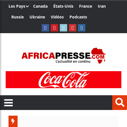
Les Pays
Canada
États-Unis
France
Iran
Russie
Ukraine
Vidéos
Podcasts
Aliko Da