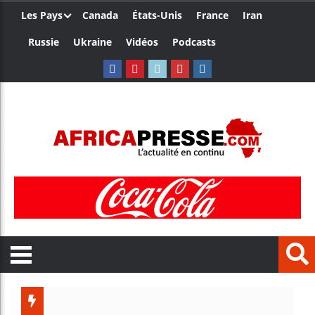
Les Pays
Canada
États-Unis
France
Iran
Russie
Ukraine
Vidéos
Podcasts
Les jeune