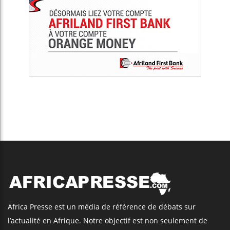
l’actualité en Afrique. Notre objectif est non seulement de
connecter l’Afrique au reste du monde, mais d’établir un
moyen de communication simple et efficace, et ainsi
promouvoir la diversité du continent sur tous les plans de
l'actualité.
Articles Récents
Les jeunes Africains retrouvent
confiance dans l’économie, mais
trois grands marchés restent à la
traîne
Côte d’Ivoire : Alassane Ouattara
accorde la grâce présidentielle à 4
661 détenus