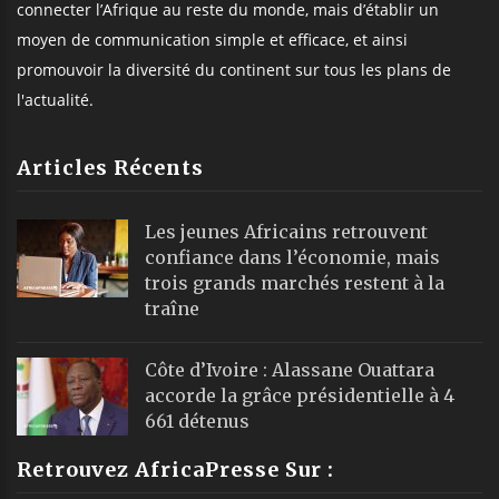
Retrouvez AfricaPresse Sur :
©
Africa Presse
, tous droits réservés
Webmail
|
Publicité
| Mentions Legales |
À propos
|
Équipe
|
Podcast
|
ChatGPT
|
Contact