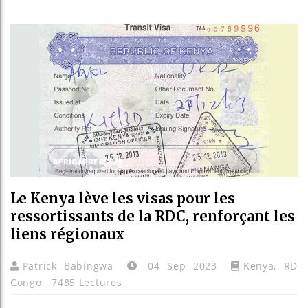
Guinée :
Réforme é
Bénin : P
Aliko Da
Le Kenya lève les visas pour les
ressortissants de la RDC, renforçant les
liens régionaux
Patrick Babingwa
04 Sep 2023
Kenya
,
RD
Congo
7485 Lectures