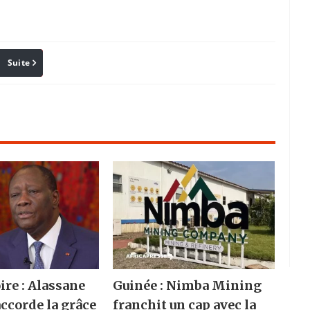
Suite
Pinterest
Reddit
Email
ire : Alassane
Guinée : Nimba Mining
accorde la grâce
franchit un cap avec la