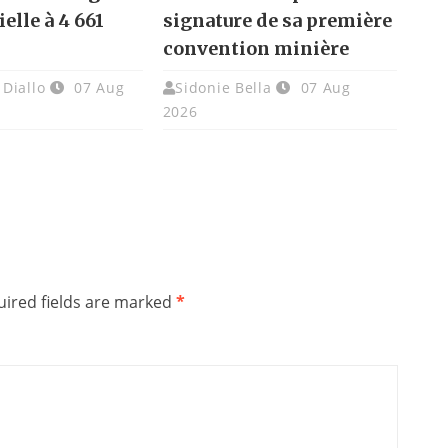
elle à 4 661
signature de sa première
convention minière
Diallo
07 Aug
Sidonie Bella
07 Aug
2026
ired fields are marked
*