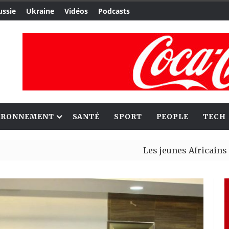
ussie
Ukraine
Vidéos
Podcasts
IRONNEMENT
SANTÉ
SPORT
PEOPLE
TECH
Les jeunes Africains retrouvent
Aliko Dangote et Mark Carney e