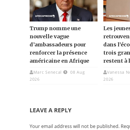
Trump nomme une
Les jeune
nouvelle vague
retrouven
d’ambassadeurs pour
dans l’éc
renforcer la présence
trois gra
américaine en Afrique
restent à 
Marc Senecal
08 Aug
Vanessa N
2026
2026
LEAVE A REPLY
Your email address will not be published.
Requ