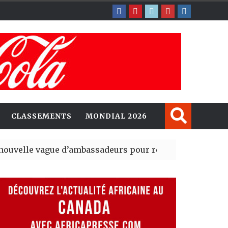
CLASSEMENTS
MONDIAL 2026
gue d’ambassadeurs pour renforcer la présence améri
ident du tout premier Sénat issu de la réforme constitu