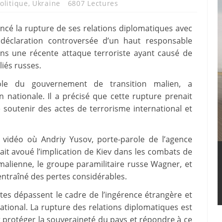
olitique
,
Ukraine
6807 Lectures
oncé la rupture de ses relations diplomatiques avec
e déclaration controversée d’un haut responsable
ans une récente attaque terroriste ayant causé de
liés russes.
ole du gouvernement de transition malien, a
 nationale. Il a précisé que cette rupture prenait
 soutenir des actes de terrorisme international et
 vidéo où Andriy Yusov, porte-parole de l’agence
ait avoué l’implication de Kiev dans les combats de
 malienne, le groupe paramilitaire russe Wagner, et
entraîné des pertes considérables.
es dépassent le cadre de l’ingérence étrangère et
ational. La rupture des relations diplomatiques est
rotéger la souveraineté du pays et répondre à ce