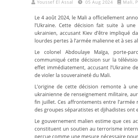
Youssef El Assal
05 Aug 2024
Mali
,
P
Le 4 août 2024, le Mali a officiellement ann
l’Ukraine. Cette décision fait suite à un
ukrainien, accusant Kiev d’être impliqué d
lourdes pertes à l’armée malienne et à ses al
Le colonel Abdoulaye Maïga, porte-par
communiqué cette décision sur la télévision
effet immédiatement, accusant l’Ukraine de
de violer la souveraineté du Mali.
L’origine de cette décision remonte à une
ukrainienne de renseignement militaire, aur
fin juillet. Ces affrontements entre l’armée
des groupes séparatistes et djihadistes ont 
Le gouvernement malien estime que ces act
constituent un soutien au terrorisme intern
perçue comme une mesure nécessaire pour p