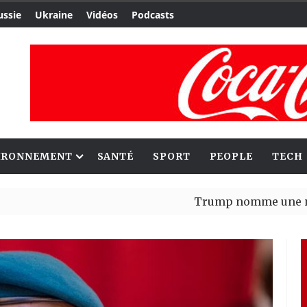
ussie
Ukraine
Vidéos
Podcasts
IRONNEMENT
SANTÉ
SPORT
PEOPLE
TECH
Trump nomme une nouvelle va
Bénin : Patrice Talon élu prés