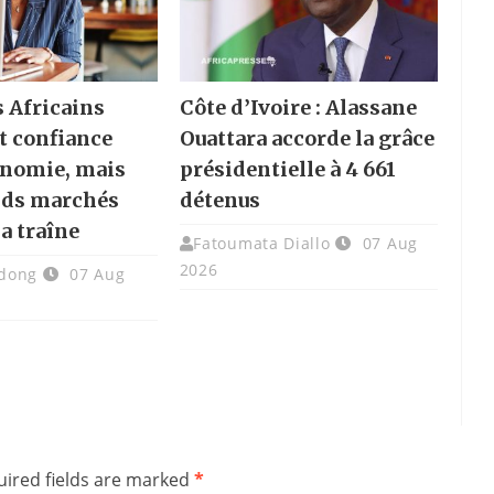
s Africains
Côte d’Ivoire : Alassane
t confiance
Ouattara accorde la grâce
onomie, mais
présidentielle à 4 661
nds marchés
détenus
la traîne
Fatoumata Diallo
07 Aug
2026
dong
07 Aug
ired fields are marked
*