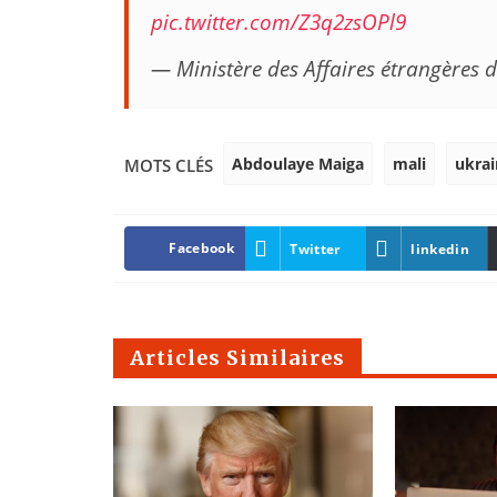
pic.twitter.com/Z3q2zsOPl9
— Ministère des Affaires étrangères
Abdoulaye Maiga
mali
ukrai
MOTS CLÉS
Facebook
Twitter
linkedin
Articles Similaires