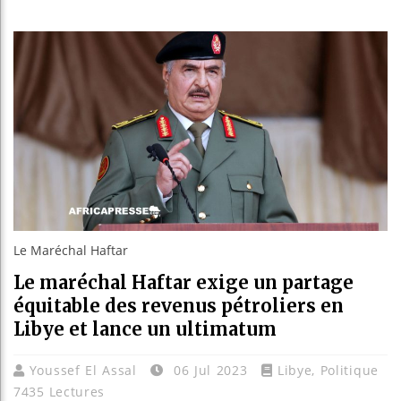
Les jeun
Guinée :
Réforme 
Bénin : 
Le Maréchal Haftar
Le maréchal Haftar exige un partage
équitable des revenus pétroliers en
Libye et lance un ultimatum
Youssef El Assal
06 Jul 2023
Libye
,
Politique
7435 Lectures