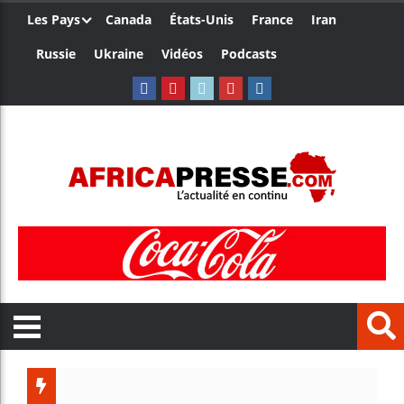
Les Pays
Canada
États-Unis
France
Iran
Russie
Ukraine
Vidéos
Podcasts
Trump n