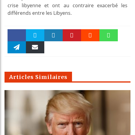
crise libyenne et ont au contraire exacerbé les
différends entre les Libyens.
Faceboo
Twitter
linkedin
Pinteres
Reddit
WhatsAp
k
Telegra
Email
t
pt
m
Articles Similaires