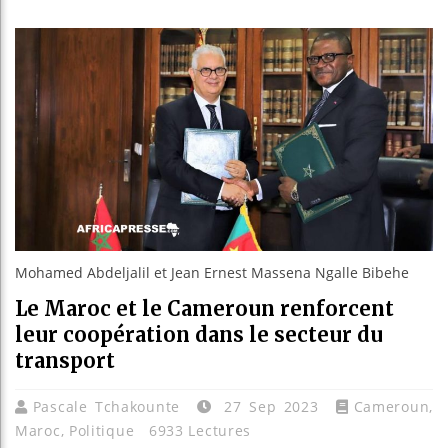
Les jeun
Guinée :
Réforme é
Bénin : 
Mohamed Abdeljalil et Jean Ernest Massena Ngalle Bibehe
Le Maroc et le Cameroun renforcent
leur coopération dans le secteur du
transport
Pascale Tchakounte
27 Sep 2023
Cameroun
,
Maroc
,
Politique
6933 Lectures