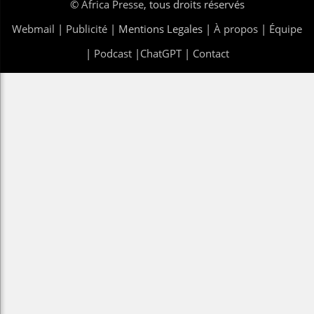
©
Africa Presse
, tous droits réservés
Webmail
|
Publicité
| Mentions Legales |
À propos
|
Équipe
|
Podcast
|
ChatGPT
|
Contact