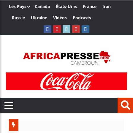
Les Pays
Canada
États-Unis
France
Iran
Russie
Ukraine
Vidéos
Podcasts
Trump n