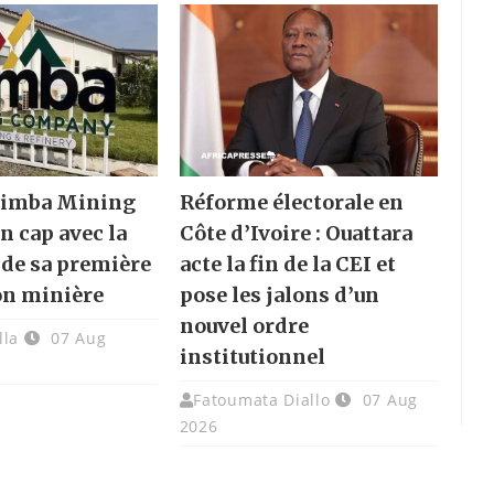
 Nimba Mining
Réforme électorale en
n cap avec la
Côte d’Ivoire : Ouattara
 de sa première
acte la fin de la CEI et
on minière
pose les jalons d’un
nouvel ordre
lla
07 Aug
institutionnel
Fatoumata Diallo
07 Aug
2026