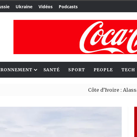
ussie
Ukraine
Vidéos
Podcasts
IRONNEMENT
SANTÉ
SPORT
PEOPLE
TECH
Côte d’Ivoire : Alassane Ouatt
Migrants : Rome et Kigali avan