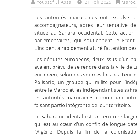
Youssef El Assal
21 Feb 2025
Maroc
Les autorités marocaines ont expulsé q
accompagnateurs, après leur tentative de 
située au Sahara occidental. Cette actio
parlementaires, qui soutiennent le Front
L’incident a rapidement attiré l’attention de
Les députés européens, deux issus d’un part
avaient prévu de se rendre dans la ville de 
européen, selon des sources locales. Leur ob
Polisario, un groupe qui milite pour l’ind
entre le Maroc et les indépendantistes sahra
les autorités marocaines comme une intr
faisant partie intégrante de leur territoire.
Le Sahara occidental est un territoire larg
qui est au cœur d’un conflit de longue date
l’Algérie. Depuis la fin de la colonisa