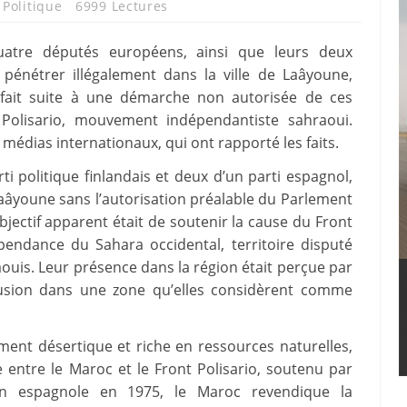
,
Politique
6999 Lectures
uatre députés européens, ainsi que leurs deux
pénétrer illégalement dans la ville de Laâyoune,
n fait suite à une démarche non autorisée de ces
 Polisario, mouvement indépendantiste sahraoui.
s médias internationaux, qui ont rapporté les faits.
i politique finlandais et deux d’un parti espagnol,
Laâyoune sans l’autorisation préalable du Parlement
jectif apparent était de soutenir la cause du Front
épendance du Sahara occidental, territoire disputé
ouis. Leur présence dans la région était perçue par
usion dans une zone qu’elles considèrent comme
ement désertique et riche en ressources naturelles,
 entre le Maroc et le Front Polisario, soutenu par
tion espagnole en 1975, le Maroc revendique la