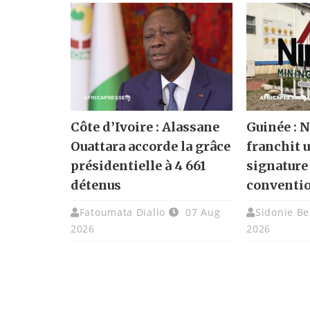
Côte d’Ivoire : Alassane
Guinée :
Ouattara accorde la grâce
franchit u
présidentielle à 4 661
signature
détenus
conventi
Fatoumata Diallo
07 Aug
Sidonie Be
2026
2026