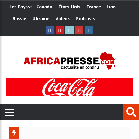
Les Pays
Canada
États-Unis
France
Iran
Russie
Ukraine
Vidéos
Podcasts
Les je