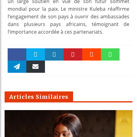
un large soutien en vue de son futur sommet
mondial pour la paix. Le ministre Kuleba réaffirme
l’engagement de son pays à ouvrir des ambassades
dans plusieurs pays africains, témoignant de
l’importance accordée à ces partenariats.
Faceboo
Twitter
linkedin
Pinteres
Reddit
WhatsAp
k
Telegra
Email
t
pt
m
Articles Similaires