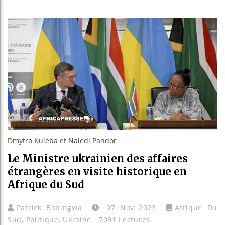
Guinée
Réforme
Bénin 
Aliko 
Dmytro Kuleba et Naledi Pandor
Le Ministre ukrainien des affaires
étrangères en visite historique en
Afrique du Sud
Patrick Babingwa
07 Nov 2023
Afrique Du
Sud
,
Politique
,
Ukraine
7031 Lectures