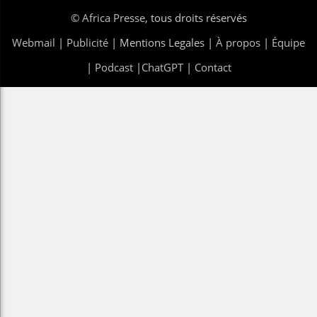
©
Africa Presse
, tous droits réservés
Webmail
|
Publicité
| Mentions Legales |
À propos
|
Équipe
|
Podcast
|
ChatGPT
|
Contact