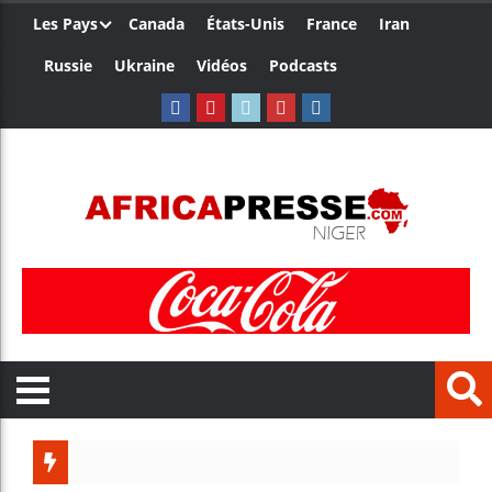
Les Pays
Canada
États-Unis
France
Iran
Russie
Ukraine
Vidéos
Podcasts
Les je