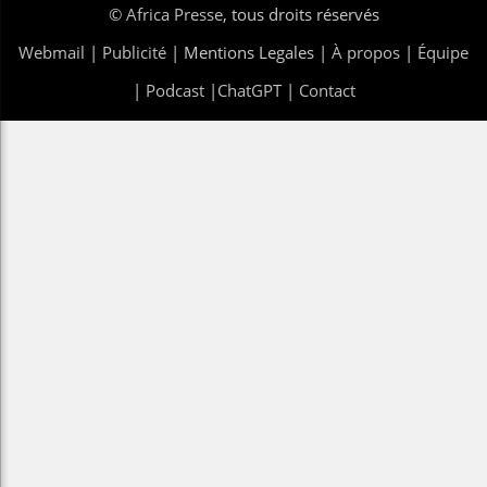
©
Africa Presse
, tous droits réservés
Webmail
|
Publicité
| Mentions Legales |
À propos
|
Équipe
|
Podcast
|
ChatGPT
|
Contact