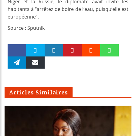
Niger et la Russie, le diplomate avait invité les
habitants à “arrêtez de boire de l’eau, puisqu’elle est
européenne”.
Source : Sputnik
Faceboo
Twitter
linkedin
Pinteres
Reddit
WhatsAp
k
Telegra
Email
t
pt
m
Articles Similaires