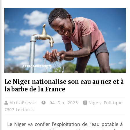
Guinée
Réform
Bénin 
Aliko 
Le Niger nationalise son eau au nez et à
la barbe de la France
AfricaPresse
04 Dec 2023
Niger
,
Politique
7307 Lectures
Le Niger va confier l’exploitation de l’eau potable à