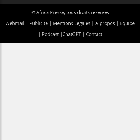
©
Africa Presse
, tous droits réservés
Webmail
|
Publicité
| Mentions Legales |
À propos
|
Équipe
|
Podcast
|
ChatGPT
|
Contact