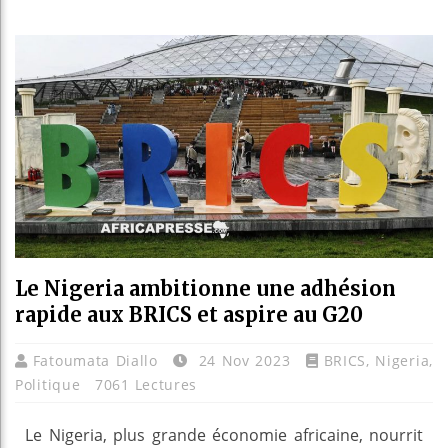
Bassirou
Côte d’I
Tunisie 
Ceuta : 
Le Nigeria ambitionne une adhésion
rapide aux BRICS et aspire au G20
Fatoumata Diallo
24 Nov 2023
BRICS
,
Nigeria
,
Politique
7061 Lectures
Le Nigeria, plus grande économie africaine, nourrit