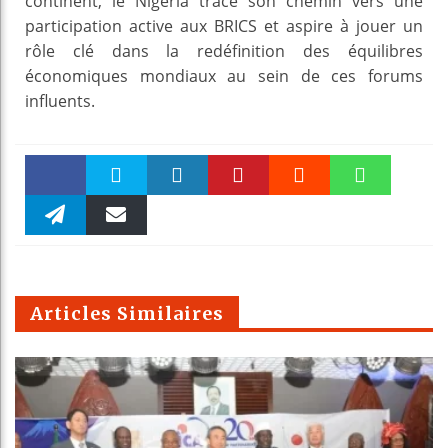
continent, le Nigeria trace son chemin vers une
participation active aux BRICS et aspire à jouer un
rôle clé dans la redéfinition des équilibres
économiques mondiaux au sein de ces forums
influents.
Faceboo
Twitter
linkedin
Pinteres
Reddit
WhatsAp
k
Telegra
Email
t
pt
m
Articles Similaires