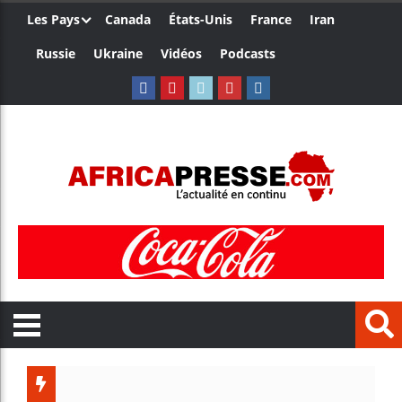
Les Pays
Canada
États-Unis
France
Iran
Russie
Ukraine
Vidéos
Podcasts
Le Camer