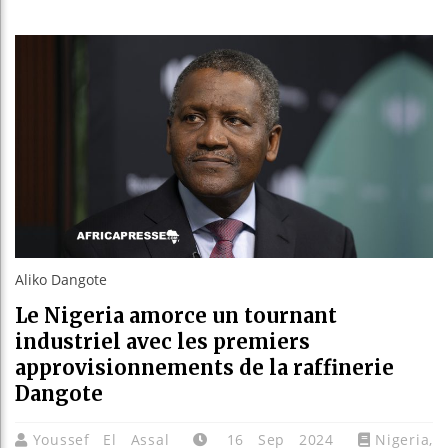
Guinée 
Réforme 
Bénin : 
Aliko D
Aliko Dangote
Le Nigeria amorce un tournant
industriel avec les premiers
approvisionnements de la raffinerie
Dangote
Youssef El Assal
16 Sep 2024
Nigeria
,