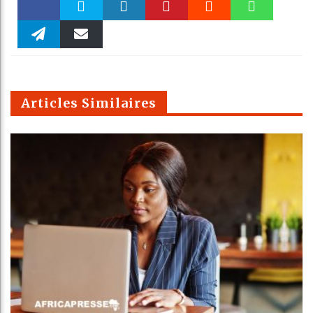
Faceboo
Twitter
linkedin
Pinteres
Reddit
WhatsAp
k
Telegra
Email
t
pt
m
Articles Similaires