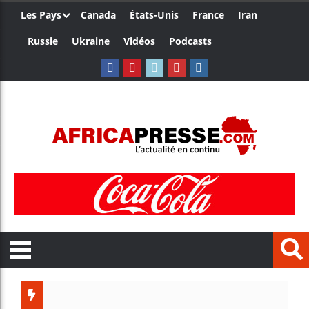
Les Pays
Canada
États-Unis
France
Iran
Russie
Ukraine
Vidéos
Podcasts
Les jeun