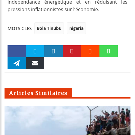
indépendance énergétique et en réduisant les
pressions inflationnistes sur l’économie.
Bola Tinubu
nigeria
MOTS CLÉS
Faceboo
Twitter
linkedin
Pinteres
Reddit
WhatsAp
k
Telegra
Email
t
pt
m
Articles Similaires