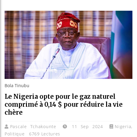
Réparatio
Canada :
Reboisem
Bola Tinubu
Le Nigeria opte pour le gaz naturel
comprimé à 0,14 $ pour réduire la vie
chère
Pascale Tchakounte
11 Sep 2024
Nigeria
,
Politique
6769 Lectures