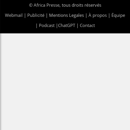
©
Africa Presse
, tous droits réservés
Webmail
|
Publicité
| Mentions Legales |
À propos
|
Équipe
|
Podcast
|
ChatGPT
|
Contact